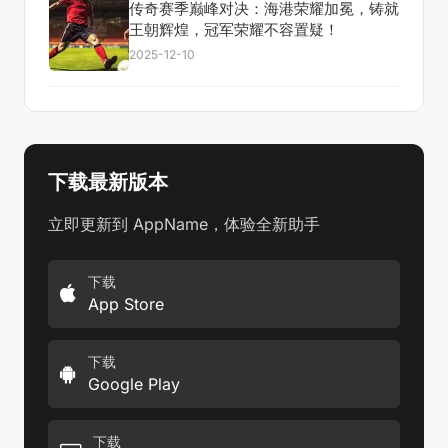
传奇赛季巅峰对决：海港荣耀加冕，铸就
王朝辉煌，冠军荣耀不容置疑！
2025-12-10
下载最新版本
立即更新到 AppName，体验全新助手
下载
App Store
下载
Google Play
下载