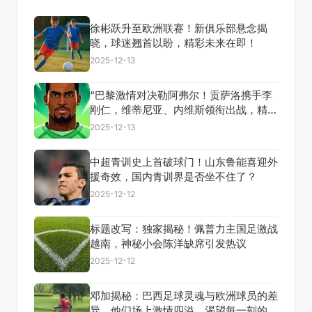
徐彬跃升至欧洲联赛！新俱乐部悬念揭
晓，球迷翘首以盼，精彩未来在即！
2025-12-13
“巴黎激情对决勒阿弗尔！贡萨洛携手李
刚仁，维蒂尼亚、内维斯领衔出战，精彩
不容错过！”
2025-12-13
中超青训史上首破球门！山东鲁能喜迎外
援奇效，国内青训界是否坐不住了？
2025-12-12
标题改写：独家揭秘！佩普力主国足激战
越南，神秘小会陈洋缺席引发热议
2025-12-12
邓加揭秘：巴西足球灵魂与欧洲球员的差
异，他们场上激情四溢，渴望每一刻的绿