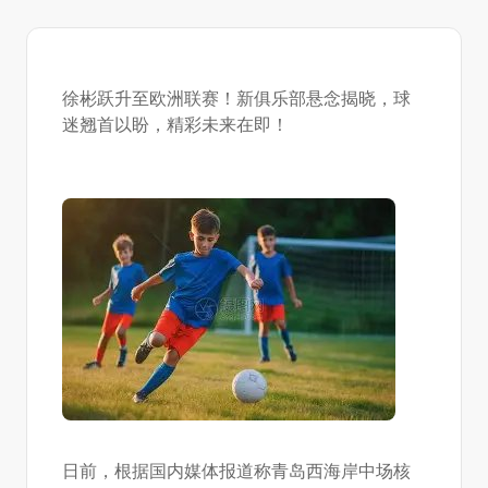
徐彬跃升至欧洲联赛！新俱乐部悬念揭晓，球
迷翘首以盼，精彩未来在即！
日前，根据国内媒体报道称青岛西海岸中场核