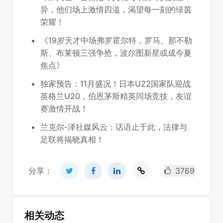
异，他们场上激情四溢，渴望每一刻的绿茵
荣耀！
《19岁天才中场弗罗霍尔特，罗马、那不勒
斯、布莱顿三强争抢，波尔图新星或成今夏
焦点》
独家预告：11月盛况！日本U22国家队迎战
英格兰U20，伯恩茅斯精英同场竞技，友谊
赛激情开战！
兰克尔-泽社媒风云：话语止于此，法律与
足联将揭晓真相！
分享：
3769
相关动态