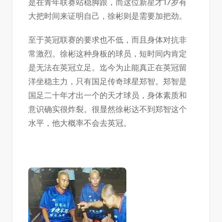
是在青年联赛站稳脚跟，而这位新星才17岁有
大把时间来证明自己，徐彬则是需要加把劲。
至于英冠联赛的要求也不低，而且身体对抗非
常激烈。徐彬这种身板的球员，短时间内肯定
是无法在英冠立足。迄今为止能真正在英冠留
洋坐稳主力，只有国足传奇球星郑智。郑智是
国足二十年才出一个的天才球员，身体素质和
意识确实很炸裂。很显然徐彬达不到郑智这个
水平，他大概率不会去英冠。