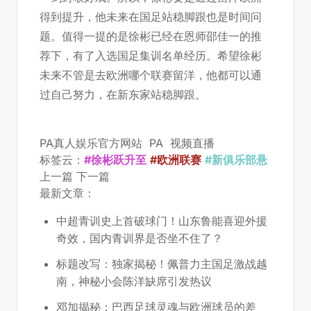
得到提升，他未来在国足站稳脚跟也是时间问
题。值得一提的是徐彬已经在恩师邵佳一的推
荐下，有了入选国足集训名单经历。希望徐彬
未来不管是去欧洲哪个联赛留洋，他都可以通
过自己努力，在新东家站稳脚跟。
PA真人娱乐官方网站
PA
视频直播
标签云：
#徐彬跃升至
#欧洲联赛
#新俱乐部悬
上一篇
下一篇
最新文章：
中超青训史上首破球门！山东鲁能喜迎外援
奇效，国内青训界是否坐不住了？
标题改写：独家揭秘！佩普力主国足激战越
南，神秘小会陈洋缺席引发热议
邓加揭秘：巴西足球灵魂与欧洲球员的差