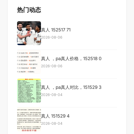
热门动态
真人 152517 71
2026-08-06
真人 ，pa真人价格，152518 0
2026-08-06
真人 ，pa真人对比，151529 3
2026-08-04
真人 151529 4
2026-08-04