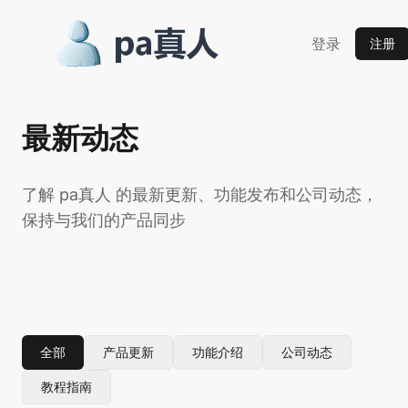
登录
注册
最新动态
了解 pa真人 的最新更新、功能发布和公司动态，
保持与我们的产品同步
全部
产品更新
功能介绍
公司动态
教程指南