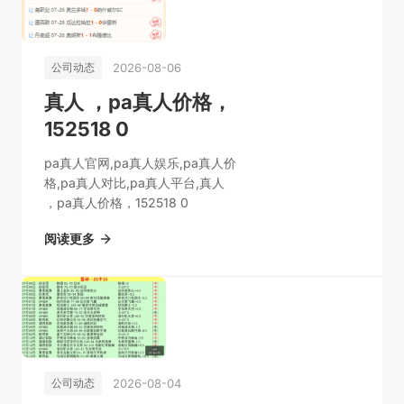
2026-08-06
公司动态
真人 ，pa真人价格，
152518 0
pa真人官网,pa真人娱乐,pa真人价
格,pa真人对比,pa真人平台,真人
，pa真人价格，152518 0
阅读更多
2026-08-04
公司动态