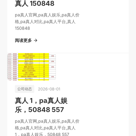
真人 150848
pa真人官网,pa真人娱乐,pa真人价
格,pa真人对比,pa真人平台,真人
150848
阅读更多
2026-08-01
公司动态
真人 1，pa真人娱
乐，50848 557
pa真人官网,pa真人娱乐,pa真人价
格,pa真人对比,pa真人平台,真人
1，pa真人娱乐，50848 557