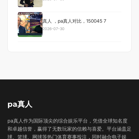
真人 ，pa真人对比，150045 7
2026-07-30
pa真人
pa真人作为国际顶尖的综合娱乐平台，凭借全球知名度
和卓越信誉，赢得了无数玩家的信赖与喜爱。平台涵盖足
球、篮球、网球等热门体育赛事投注，同时融合电子娱