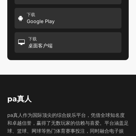
下载
Google Play
下载
桌面客户端
pa真人
pa真人作为国际顶尖的综合娱乐平台，凭借全球知名度
和卓越信誉，赢得了无数玩家的信赖与喜爱。平台涵盖足
球、篮球、网球等热门体育赛事投注，同时融合电子娱