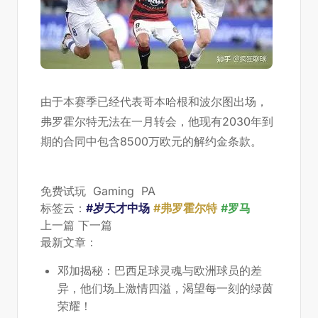
由于本赛季已经代表哥本哈根和波尔图出场，
弗罗霍尔特无法在一月转会，他现有2030年到
期的合同中包含8500万欧元的解约金条款。
免费试玩
Gaming
PA
标签云：
#岁天才中场
#弗罗霍尔特
#罗马
上一篇
下一篇
最新文章：
邓加揭秘：巴西足球灵魂与欧洲球员的差
异，他们场上激情四溢，渴望每一刻的绿茵
荣耀！