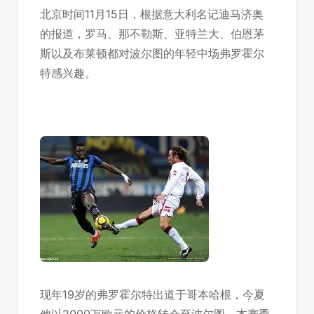
北京时间11月15日，根据意大利名记迪马济奥
的报道，罗马、那不勒斯、亚特兰大、伯恩茅
斯以及布莱顿都对波尔图的年轻中场弗罗霍尔
特感兴趣。
现年19岁的弗罗霍尔特出道于哥本哈根，今夏