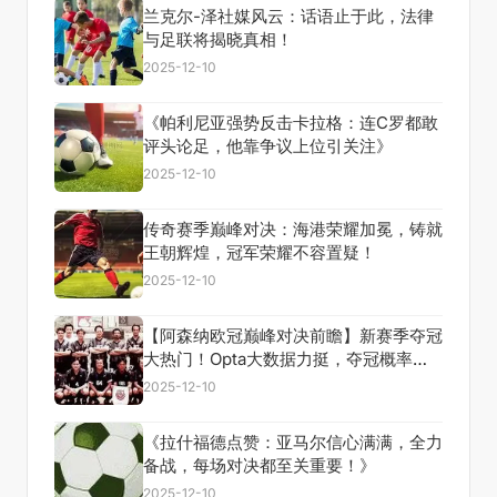
兰克尔-泽社媒风云：话语止于此，法律
与足联将揭晓真相！
2025-12-10
《帕利尼亚强势反击卡拉格：连C罗都敢
评头论足，他靠争议上位引关注》
2025-12-10
传奇赛季巅峰对决：海港荣耀加冕，铸就
王朝辉煌，冠军荣耀不容置疑！
2025-12-10
【阿森纳欧冠巅峰对决前瞻】新赛季夺冠
大热门！Opta大数据力挺，夺冠概率高
达20.67%！
2025-12-10
《拉什福德点赞：亚马尔信心满满，全力
备战，每场对决都至关重要！》
2025-12-10