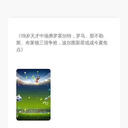
《19岁天才中场弗罗霍尔特，罗马、那不勒
斯、布莱顿三强争抢，波尔图新星或成今夏焦
点》