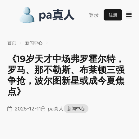
登录
注册
首页
新闻中心
《19岁天才中场弗罗霍尔特，
罗马、那不勒斯、布莱顿三强
争抢，波尔图新星或成今夏焦
点》
2025-12-11
pa真人
新闻中心