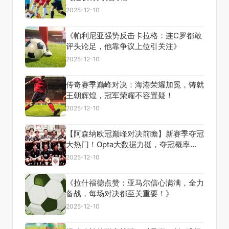
2025-12-10
《帕利尼亚强势反击卡拉格：连C罗都敢
评头论足，他靠争议上位引关注》
2025-12-10
传奇赛季巅峰对决：海港荣耀加冕，铸就
王朝辉煌，冠军荣耀不容置疑！
2025-12-10
【阿森纳欧冠巅峰对决前瞻】新赛季夺冠
大热门！Opta大数据力挺，夺冠概率高
达20.67%！
2025-12-10
《拉什福德点赞：亚马尔信心满满，全力
备战，每场对决都至关重要！》
2025-12-10