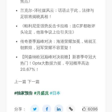
焦点》
兰克尔-泽社媒风云：话语止于此，法律与
足联将揭晓真相！
《帕利尼亚强势反击卡拉格：连C罗都敢评
头论足，他靠争议上位引关注》
传奇赛季巅峰对决：海港荣耀加冕，铸就王
朝辉煌，冠军荣耀不容置疑！
【阿森纳欧冠巅峰对决前瞻】新赛季夺冠大
热门！Opta大数据力挺，夺冠概率高达
20.67%！
上一篇
下一篇
#独家预告
#月盛况
#日本
分享：
6096