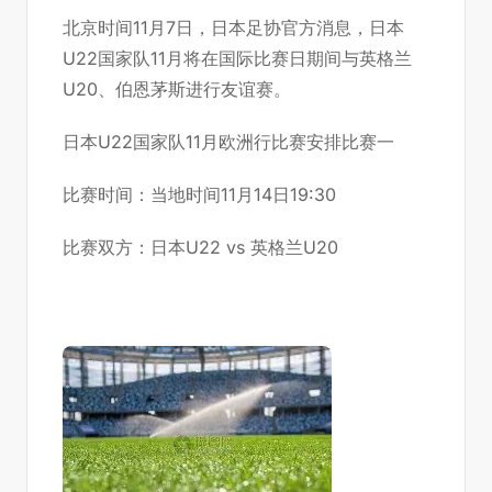
北京时间11月7日，日本足协官方消息，日本
U22国家队11月将在国际比赛日期间与英格兰
U20、伯恩茅斯进行友谊赛。
日本U22国家队11月欧洲行比赛安排比赛一
比赛时间：当地时间11月14日19:30
比赛双方：日本U22 vs 英格兰U20