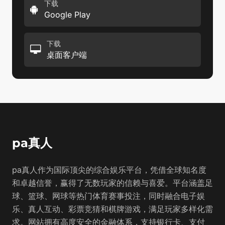
下载
Google Play
下载
桌面客户端
pa真人
pa真人作为国际顶尖的综合娱乐平台，凭借全球知名度
和卓越信誉，赢得了无数玩家的信赖与喜爱。平台涵盖足
球、篮球、网球等热门体育赛事投注，同时融合电子娱
乐、真人互动、彩票竞猜和棋牌游戏，满足玩家多样化需
求。网站拥有高度安全的金融体系，支持银行卡、支付