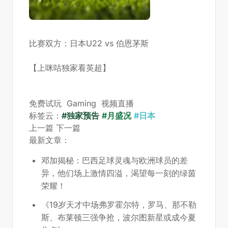
比赛双方：日本U22 vs 伯恩茅斯
【上咪咕独家看英超】
免费试玩
Gaming
视频直播
标签云：
#独家预告
#月盛况
#日本
上一篇
下一篇
最新文章：
邓加揭秘：巴西足球灵魂与欧洲球员的差
异，他们场上激情四溢，渴望每一刻的绿茵
荣耀！
《19岁天才中场弗罗霍尔特，罗马、那不勒
斯、布莱顿三强争抢，波尔图新星或成今夏