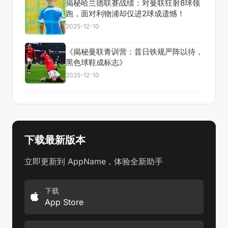
揭秘哈兰德联赛战绩：对曼联狂射8球领
跑，面对利物浦却仅进2球成遗憾！
2025-12-10
《揭秘曼联青训营：昔日铁规严阵以待，
黑色球鞋成标志》
2025-12-10
下载最新版本
立即更新到 AppName，体验全新助手
下载
App Store