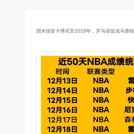
国米续签卡博尼至2029年，罗马诺促成马赛