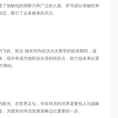
显了他敏锐的洞察力和广泛的人脉。罗马诺以准确性和
动态，吸引了众多媒体的关注。
的飞跃。凯文·德布劳内在沃尔夫斯堡的租借期间，成
旅，或许将成为他职业生涯的转折点，助力他未来以更
官方网站
。
的眼光。在世界足坛，年轻球员的培养需要投入与战略
鉴，为国米的球员发展策略迈出重要的一步。