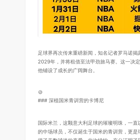
足球界再次传来重磅新闻，知名记者罗马诺揭
2029年，并将租借至法甲劲旅马赛。这一决
他铺设了成长的广阔舞台。
🍪
### 深植国米青训营的卡博尼
国际米兰，这颗意大利足球的璀璨明珠，一直
的中场球员，不仅诞生于国米的青训营，更是