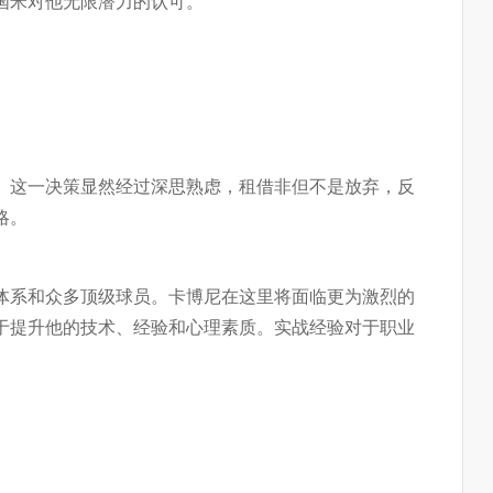
国米对他无限潜力的认可。
。这一决策显然经过深思熟虑，租借非但不是放弃，反
略。
体系和众多顶级球员。卡博尼在这里将面临更为激烈的
于提升他的技术、经验和心理素质。实战经验对于职业