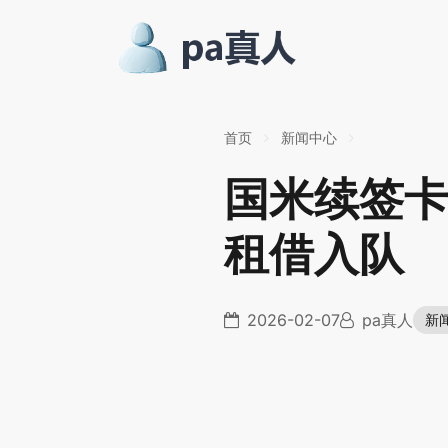
首页
新闻中心
国米续签卡
租借入队
2026-02-07
pa真人
新