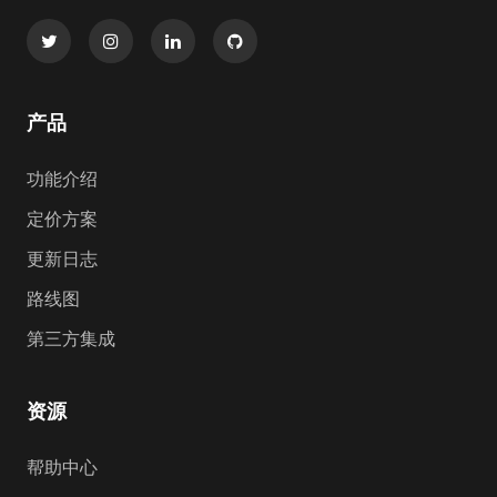
产品
功能介绍
定价方案
更新日志
路线图
第三方集成
资源
帮助中心