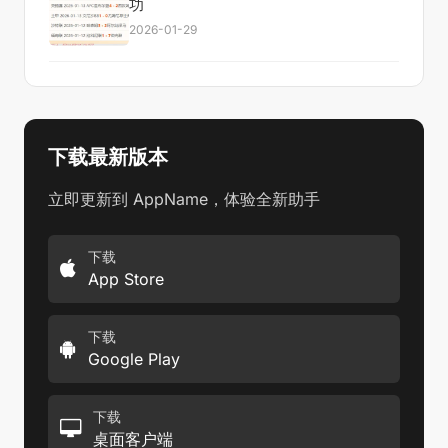
功
2026-01-29
下载最新版本
立即更新到 AppName，体验全新助手
下载
App Store
下载
Google Play
下载
桌面客户端