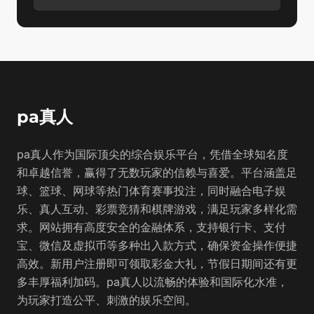
pa真人
pa真人作为国际顶尖的综合娱乐平台，凭借全球知名度
和卓越信誉，赢得了无数玩家的信赖与喜爱。平台涵盖足
球、篮球、网球等热门体育赛事投注，同时融合电子娱
乐、真人互动、彩票竞猜和棋牌游戏，满足玩家多样化需
求。网站拥有高度安全的金融体系，支持银行卡、支付
宝、微信及虚拟币等多种出入款方式，确保资金操作便捷
高效。新用户注册即可领取彩金大礼，节假日期间还有更
多丰厚福利加码。pa真人以流畅的体验和国际化水准，
为玩家打造公平、刺激的娱乐空间。