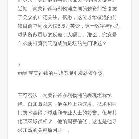
近期，南美神锋与利物浦之间的薪资纠纷引发
了公众的广泛关注。据悉，这位才华横溢的前
锋目前每周收入仅5.5万英镑，这一数字与他为
球队所做贡献的反差引人瞩目。那么，究竟是
什么使得薪资问题成为足坛的热门话题？
⭐
### 南美神锋的卓越表现引发薪资争议
不可否认，南美神锋在利物浦的表现堪称惊
艳。自加盟以来，他在场上的速度、技术和射
门技术赢得了球迷和专业人士的赞誉。但与其
他顶级球员相比，他的周薪偏低，这也是他寻
求加薪的关键原因之一。