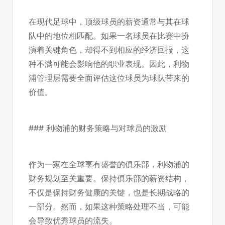
在现代足球中，顶级球员的薪资通常与其在球
队中的地位相匹配。如果一名球员在比赛中扮
演着关键角色，却得不到相应的经济回报，这
种不满可能会影响他的职业表现。因此，利物
浦管理层需要全面评估这位球员为球队带来的
价值。
### 利物浦的财务策略与对球员的激励
作为一家在全球享有盛誉的俱乐部，利物浦的
财务规划至关重要。保持俱乐部的薪资结构，
不仅是保持财务健康的关键，也是长期战略的
一部分。然而，如果这种策略处理不当，可能
会导致优秀球员的流失。