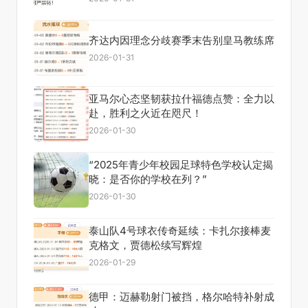
齐达内因理念分歧赛季末告别皇马教练席
2026-01-31
亚马尔心态坚韧获拉什福德点赞：全力以
赴，胜利之火近在咫尺！
2026-01-30
“2025年青少年校园足球特色学校认定揭
晓：是否你的学校在列？”
2026-01-30
泰山队4号球衣传奇延续：卡扎尔接棒麦
克格文，贾德松续写辉煌
2026-01-29
德甲：迈赫勒射门被挡，格尔哈特补射成