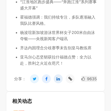
“江淮地区跑步盛典——“奔跑江淮”系列赛事
盛大开幕”
霍福德强调：我们持续专注，多队逐渐融入
我队比赛风格。
杨浚瑄新加坡游泳世界杯女子200米自由泳
夺银——央视新闻客户端讯
齐达内因理念分歧赛季末告别皇马教练席
亚马尔心态坚韧获拉什福德点赞：全力以
赴，胜利之火近在咫尺！
分享：
9635
相关动态