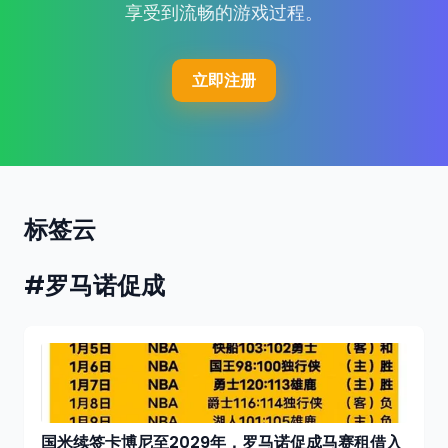
享受到流畅的游戏过程。
立即注册
标签云
#罗马诺促成
国米续签卡博尼至2029年，罗马诺促成马赛租借入