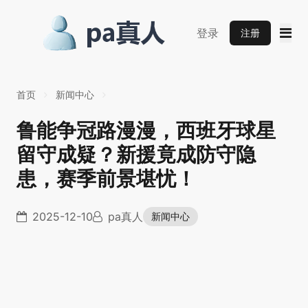
登录
注册
首页
新闻中心
鲁能争冠路漫漫，西班牙球星
留守成疑？新援竟成防守隐
患，赛季前景堪忧！
2025-12-10
pa真人
新闻中心