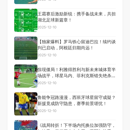
王霜赛后激励新锐：携手备战未来，共担
湖北足球新篇章！
2025-12-10
【独家爆料】罗马铁心留迪巴拉！续约谈
判已启动，阿根廷归期尚远！
2025-12-10
惊现僵局！利雅得胜利与新未来城体育半
场战平，球星马内、菲利克斯错失绝杀良
机！
2025-12-10
鲁能争冠路漫漫，西班牙球星留守成疑？
新援竟成防守隐患，赛季前景堪忧！
2025-12-10
《战局转折！下半场内托换位加强防守，