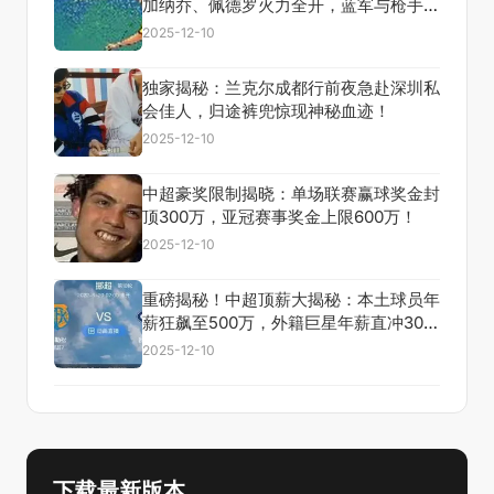
加纳乔、佩德罗火力全开，蓝军与枪手激
战至平！》
2025-12-10
独家揭秘：兰克尔成都行前夜急赴深圳私
会佳人，归途裤兜惊现神秘血迹！
2025-12-10
中超豪奖限制揭晓：单场联赛赢球奖金封
顶300万，亚冠赛事奖金上限600万！
2025-12-10
重磅揭秘！中超顶薪大揭秘：本土球员年
薪狂飙至500万，外籍巨星年薪直冲300
万欧！
2025-12-10
下载最新版本