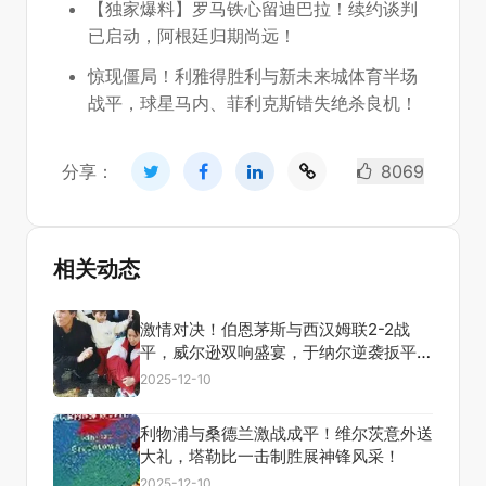
【独家爆料】罗马铁心留迪巴拉！续约谈判
已启动，阿根廷归期尚远！
惊现僵局！利雅得胜利与新未来城体育半场
战平，球星马内、菲利克斯错失绝杀良机！
分享：
8069
相关动态
激情对决！伯恩茅斯与西汉姆联2-2战
平，威尔逊双响盛宴，于纳尔逆袭扳平精
彩瞬间
2025-12-10
利物浦与桑德兰激战成平！维尔茨意外送
大礼，塔勒比一击制胜展神锋风采！
2025-12-10