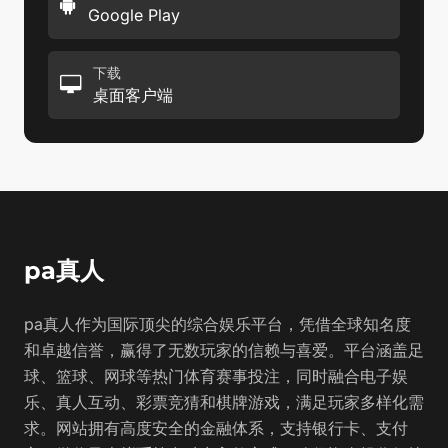
Google Play
下载
桌面客户端
pa真人
pa真人作为国际顶尖的综合娱乐平台，凭借全球知名度
和卓越信誉，赢得了无数玩家的信赖与喜爱。平台涵盖足
球、篮球、网球等热门体育赛事投注，同时融合电子娱
乐、真人互动、彩票竞猜和棋牌游戏，满足玩家多样化需
求。网站拥有高度安全的金融体系，支持银行卡、支付