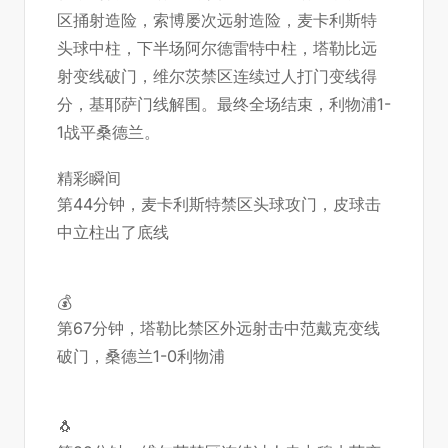
区捅射造险，索博屡次远射造险，麦卡利斯特
头球中柱，下半场阿尔德雷特中柱，塔勒比远
射变线破门，维尔茨禁区连续过人打门变线得
分，基耶萨门线解围。最终全场结束，利物浦1-
1战平桑德兰。
精彩瞬间
第44分钟，麦卡利斯特禁区头球攻门，皮球击
中立柱出了底线
💰
第67分钟，塔勒比禁区外远射击中范戴克变线
破门，桑德兰1-0利物浦
🐧