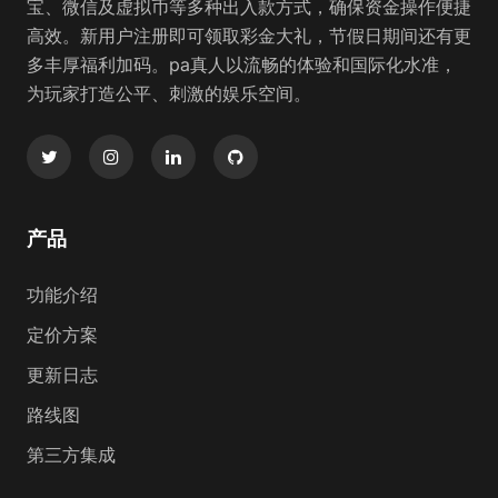
宝、微信及虚拟币等多种出入款方式，确保资金操作便捷
高效。新用户注册即可领取彩金大礼，节假日期间还有更
多丰厚福利加码。pa真人以流畅的体验和国际化水准，
为玩家打造公平、刺激的娱乐空间。
产品
功能介绍
定价方案
更新日志
路线图
第三方集成