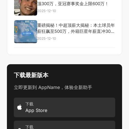
顶300万，亚冠赛事奖金上限600万！
2025-12-10
重磅揭秘！中超顶薪大揭秘：本土球员年
薪狂飙至500万，外籍巨星年薪直冲300
万欧！
2025-12-10
下载最新版本
立即更新到 AppName，体验全新助手
下载
App Store
下载