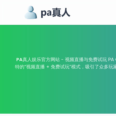
PA
真人娱乐官方网站 - 视频直播与免费试玩 P
特的“视频直播 + 免费试玩”模式，吸引了众多玩