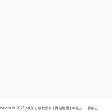
yright © 2025
pa真人
版权所有 |
网站地图
|
标签云
|
标签云