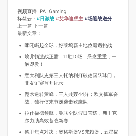
视频直播
PA
Gaming
标签云：
#日激战
#艾华迪堡主
#场迎战送分
上一篇
下一篇
最新文章：
哪吒崛起全球，好莱坞霸主地位遭遇挑战
埃弗顿激战正酣：11胜10场，悬念重重，一
触即发！
意大利队史第三人托纳利打破德国队球门，
非友谊赛首开纪录
魔术逆转黄蜂，三人共轰44分；欧文孤军奋
战，独行侠末节逆袭击败鹰队
拉什福德领航，曼联全队假日苦练，弗里克
尔力助高效备战新赛
德甲焦点对决：奥格斯堡VS弗赖堡，五星揭