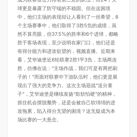
球更是暴露了防守端的不稳固。但在这困境
中，他们主场的表现却让人看到了一丝希望，8
个主场赛事中，他们取得了3胜5负的成绩，虽
然不算亮眼，但37.5%的胜率和6个进球，都略
胜于客场表现，至少说明在家门口，他们还是
有得分能力和进攻欲望的，
视频直播
。近期来
看，艾华迪堡近6轮联赛2胜1平3负，主场两连
胜，仿佛在说：“主场作战，我们可是有两把刷
子的！”而面对联赛中下游队伍时，他们更是展
现出了强大的竞争力。这次主场迎战“送分童
子”，艾华迪堡是继续发扬“欺软怕硬”的精神，
抓住机会摆脱颓势，还是会被自己软绵绵的进
攻拖累，陷入得分无望的困境？这无疑成为本
场比赛的一大悬念。