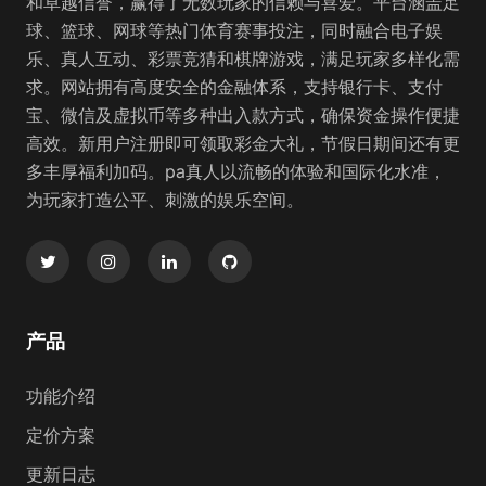
和卓越信誉，赢得了无数玩家的信赖与喜爱。平台涵盖足
球、篮球、网球等热门体育赛事投注，同时融合电子娱
乐、真人互动、彩票竞猜和棋牌游戏，满足玩家多样化需
求。网站拥有高度安全的金融体系，支持银行卡、支付
宝、微信及虚拟币等多种出入款方式，确保资金操作便捷
高效。新用户注册即可领取彩金大礼，节假日期间还有更
多丰厚福利加码。pa真人以流畅的体验和国际化水准，
为玩家打造公平、刺激的娱乐空间。
产品
功能介绍
定价方案
更新日志