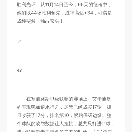
胜利光环，从11月14日至今，66天的征程中，
他们以44场胜利领先，胜率高达+34，可谓是
战绩斐然，独占鳌头！
✅
🥶
在塞浦路斯甲级联赛的赛场上，艾华迪堡
的表现犹如逆水行舟，尽管已经战罢17轮，却
只收获了17分，排名第10，紧贴保级边缘。整
个球队的攻防数据让人担忧，总共只打进11球，
成为联赛攻击力排名第二差的队伍，而24个失