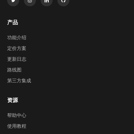
产品
功能介绍
定价方案
更新日志
路线图
第三方集成
资源
帮助中心
使用教程