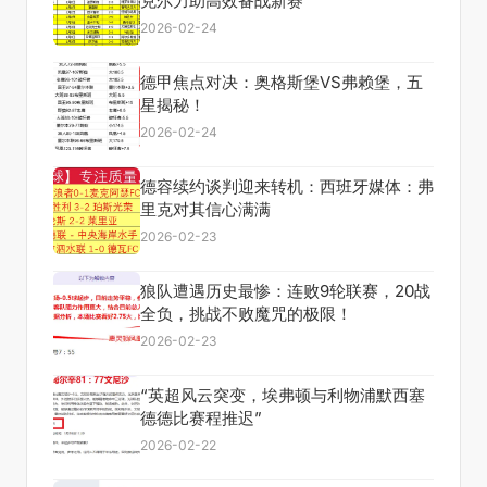
克尔力助高效备战新赛
2026-02-24
德甲焦点对决：奥格斯堡VS弗赖堡，五
星揭秘！
2026-02-24
德容续约谈判迎来转机：西班牙媒体：弗
里克对其信心满满
2026-02-23
狼队遭遇历史最惨：连败9轮联赛，20战
全负，挑战不败魔咒的极限！
2026-02-23
“英超风云突变，埃弗顿与利物浦默西塞
德德比赛程推迟”
2026-02-22