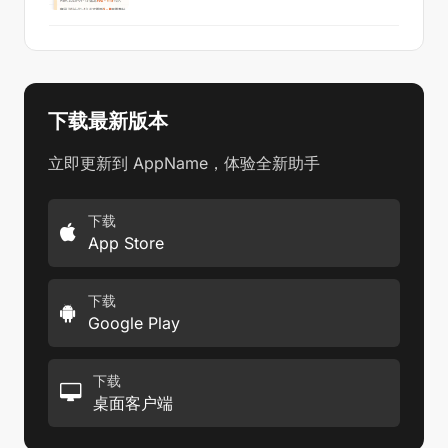
下载最新版本
立即更新到 AppName，体验全新助手
下载
App Store
下载
Google Play
下载
桌面客户端