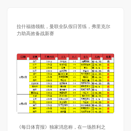
拉什福德领航，曼联全队假日苦练，弗里克尔
力助高效备战新赛
《每日体育报》独家消息称，在一场胜利之