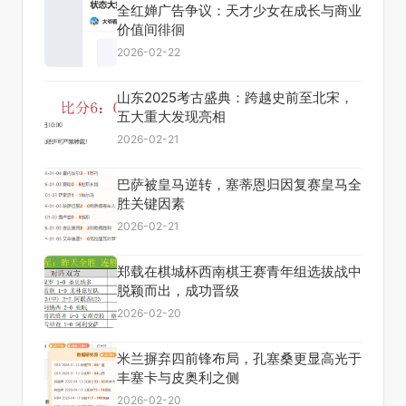
全红婵广告争议：天才少女在成长与商业
价值间徘徊
2026-02-22
山东2025考古盛典：跨越史前至北宋，
五大重大发现亮相
2026-02-21
巴萨被皇马逆转，塞蒂恩归因复赛皇马全
胜关键因素
2026-02-21
郑载在棋城杯西南棋王赛青年组选拔战中
脱颖而出，成功晋级
2026-02-20
米兰摒弃四前锋布局，孔塞桑更显高光于
丰塞卡与皮奥利之侧
2026-02-20