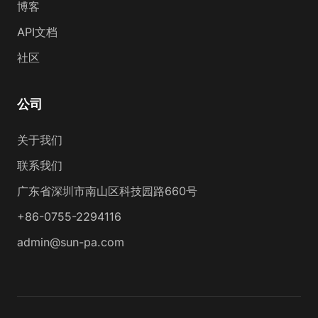
博客
API文档
社区
公司
关于我们
联系我们
广东省深圳市南山区科技园路660号
+86-0755-2294116
admin@sun-pa.com