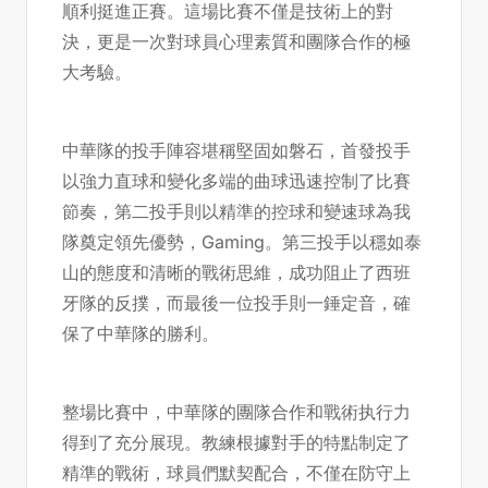
順利挺進正賽。這場比賽不僅是技術上的對
決，更是一次對球員心理素質和團隊合作的極
大考驗。
中華隊的投手陣容堪稱堅固如磐石，首發投手
以強力直球和變化多端的曲球迅速控制了比賽
節奏，第二投手則以精準的控球和變速球為我
隊奠定領先優勢，
Gaming
。第三投手以穩如泰
山的態度和清晰的戰術思維，成功阻止了西班
牙隊的反撲，而最後一位投手則一錘定音，確
保了中華隊的勝利。
整場比賽中，中華隊的團隊合作和戰術执行力
得到了充分展現。教練根據對手的特點制定了
精準的戰術，球員們默契配合，不僅在防守上