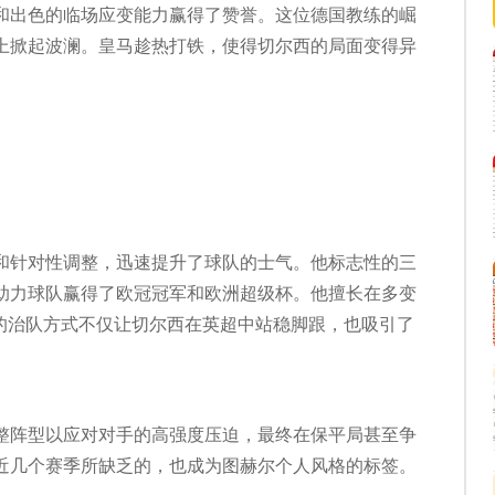
和出色的临场应变能力赢得了赞誉。这位德国教练的崛
上掀起波澜。皇马趁热打铁，使得切尔西的局面变得异
。
和针对性调整，迅速提升了球队的士气。他标志性的三
助力球队赢得了欧冠冠军和欧洲超级杯。他擅长在多变
”的治队方式不仅让切尔西在英超中站稳脚跟，也吸引了
整阵型以应对对手的高强度压迫，最终在保平局甚至争
近几个赛季所缺乏的，也成为图赫尔个人风格的标签。