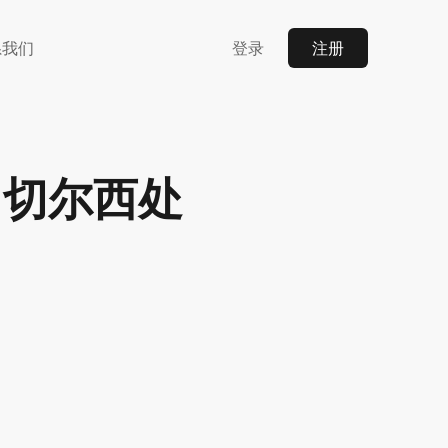
系我们
登录
注册
，切尔西处
。