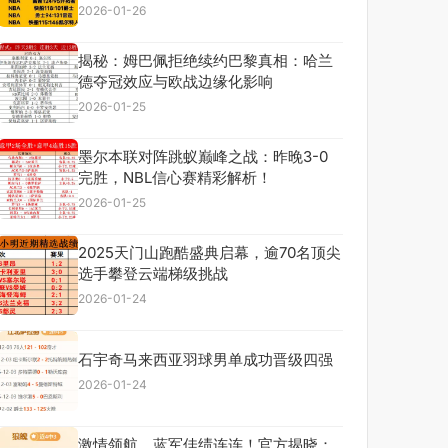
2026-01-26
揭秘：姆巴佩拒绝续约巴黎真相：哈兰
德夺冠效应与欧战边缘化影响
2026-01-25
墨尔本联对阵跳蚁巅峰之战：昨晚3-0
完胜，NBL信心赛精彩解析！
2026-01-25
2025天门山跑酷盛典启幕，逾70名顶尖
选手攀登云端梯级挑战
2026-01-24
石宇奇马来西亚羽球男单成功晋级四强
2026-01-24
激情领航，蓝军佳绩连连！官方揭晓：