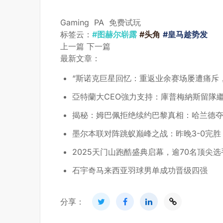
Gaming
PA
免费试玩
标签云：
#图赫尔崭露
#头角
#皇马趁势发
上一篇
下一篇
最新文章：
“斯诺克巨星回忆：重返业余赛场屡遭痛斥
亞特蘭大CEO強力支持：庫普梅納斯留隊
揭秘：姆巴佩拒绝续约巴黎真相：哈兰德
墨尔本联对阵跳蚁巅峰之战：昨晚3-0完胜
2025天门山跑酷盛典启幕，逾70名顶尖
石宇奇马来西亚羽球男单成功晋级四强
分享：