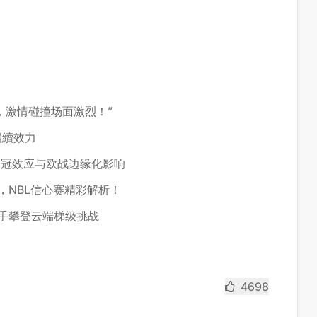
，激情碰撞场面激烈！”
繼續效力
夺冠效应与欧战边缘化影响
，NBL信心赛精彩解析！
选手攀登云端梯级挑战
4698