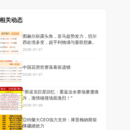
相关动态
图赫尔崭露头角，皇马趁势发力，切尔
西处境多变，超乎利物浦与曼联想象。
2026-01-27
中国花滑世赛落幕留遗憾
2026-01-27
“斯诺克巨星回忆：重返业余赛场屡遭痛
斥，激情碰撞场面激烈！”
2026-01-26
亞特蘭大CEO強力支持：庫普梅納斯留
隊繼續效力