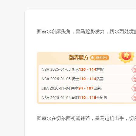
图赫尔崭露头角，皇马趁势发力，切尔西处境
图赫尔在切尔西初露锋芒，皇马趁机出手，切