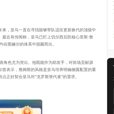
年来，皇马一直在寻找能够带队适应更新换代的顶级中
。最近有传闻称，皇马已盯上切尔西后防核心里斯·詹
员均在图赫尔的体系中脱颖而出。
边路角色尤为突出。他既能作为助攻手，对前场贡献源
尔曾表示，詹姆斯的风格是皇马培养明确侧翼配置的重
特点正好契合皇马对“克罗斯替代者”的需求。