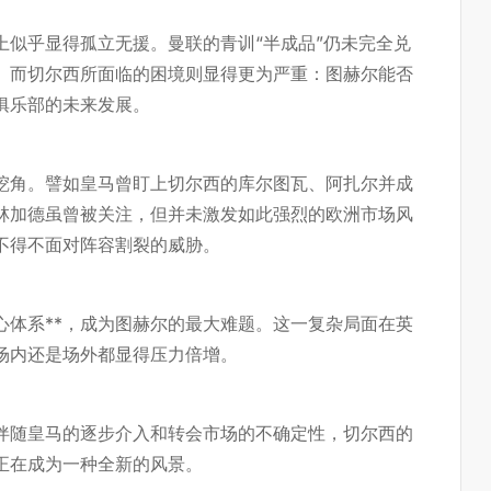
上似乎显得孤立无援。曼联的青训“半成品”仍未完全兑
。而切尔西所面临的困境则显得更为严重：图赫尔能否
俱乐部的未来发展。
挖角。譬如皇马曾盯上切尔西的库尔图瓦、阿扎尔并成
林加德虽曾被关注，但并未激发如此强烈的欧洲市场风
不得不面对阵容割裂的威胁。
心体系**，成为图赫尔的最大难题。这一复杂局面在英
场内还是场外都显得压力倍增。
伴随皇马的逐步介入和转会市场的不确定性，切尔西的
正在成为一种全新的风景。