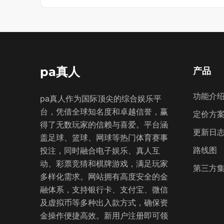
pa真人
产品
功能介
pa真人作为国际顶尖的综合娱乐平
台，凭借全球知名度和卓越信誉，赢
定价方
得了无数玩家的信赖与喜爱。平台涵
更新日
盖足球、篮球、网球等热门体育赛事
路线图
投注，同时融合电子娱乐、真人互
动、彩票竞猜和棋牌游戏，满足玩家
第三方
多样化需求。网站拥有高度安全的金
融体系，支持银行卡、支付宝、微信
及虚拟币等多种出入款方式，确保资
金操作便捷高效。新用户注册即可领