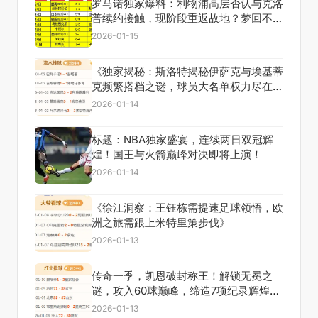
罗马诺独家爆料：利物浦高层否认与克洛
普续约接触，现阶段重返故地？梦回不
易！
2026-01-15
《独家揭秘：斯洛特揭秘伊萨克与埃基蒂
克频繁搭档之谜，球员大名单权力尽在我
手！》
2026-01-14
标题：NBA独家盛宴，连续两日双冠辉
煌！国王与火箭巅峰对决即将上演！
2026-01-14
《徐江洞察：王钰栋需提速足球领悟，欧
洲之旅需跟上米特里策步伐》
2026-01-13
传奇一季，凯恩破封称王！解锁无冕之
谜，攻入60球巅峰，缔造7项纪录辉煌时
刻！
2026-01-13