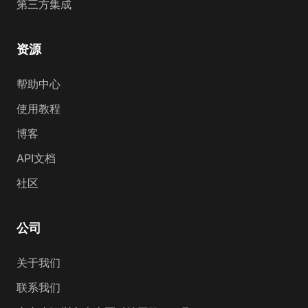
第三方集成
资源
帮助中心
使用教程
博客
API文档
社区
公司
关于我们
联系我们