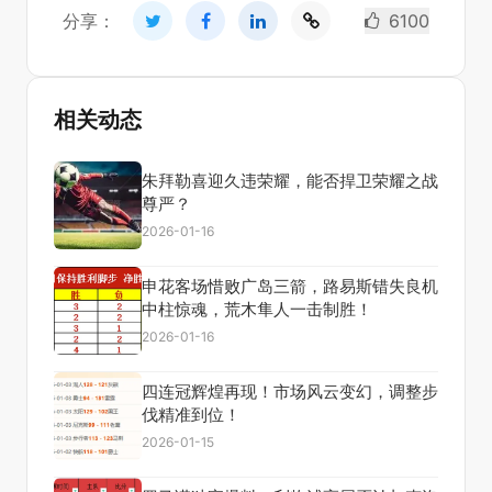
分享：
6100
相关动态
朱拜勒喜迎久违荣耀，能否捍卫荣耀之战
尊严？
2026-01-16
申花客场惜败广岛三箭，路易斯错失良机
中柱惊魂，荒木隼人一击制胜！
2026-01-16
四连冠辉煌再现！市场风云变幻，调整步
伐精准到位！
2026-01-15