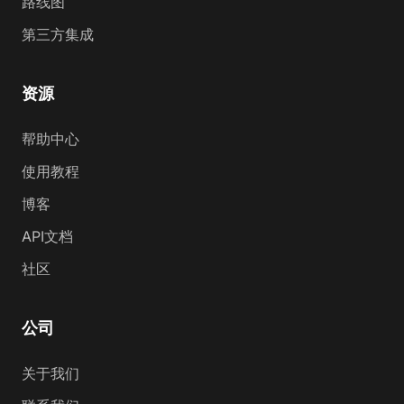
路线图
第三方集成
资源
帮助中心
使用教程
博客
API文档
社区
公司
关于我们