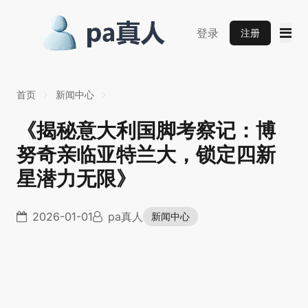
登录
注册
首页
新闻中心
《揭秘意大利国脚考察记：博
努奇亲临亚特兰大，锁定四新
星潜力无限》
2026-01-01
pa真人
新闻中心