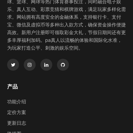
球、篮球、网球等热门体育赛事投注，同时融合电子娱
乐、真人互动、彩票竞猜和棋牌游戏，满足玩家多样化需
求。网站拥有高度安全的金融体系，支持银行卡、支付
宝、微信及虚拟币等多种出入款方式，确保资金操作便捷
高效。新用户注册即可领取彩金大礼，节假日期间还有更
多丰厚福利加码。pa真人以流畅的体验和国际化水准，
为玩家打造公平、刺激的娱乐空间。
产品
功能介绍
定价方案
更新日志