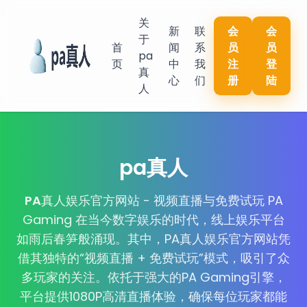
关
新
联
会
会
于
首
闻
系
员
员
pa
页
中
我
注
登
真
心
们
册
陆
人
pa真人
PA
真人娱乐官方网站 - 视频直播与免费试玩 PA
Gaming 在当今数字娱乐的时代，线上娱乐平台
如雨后春笋般涌现。其中，PA真人娱乐官方网站凭
借其独特的“视频直播 + 免费试玩”模式，吸引了众
多玩家的关注。依托于强大的PA Gaming引擎，
平台提供1080P高清直播体验，确保每位玩家都能