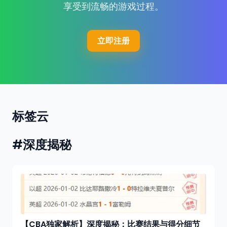
享受到流畅的游戏过程。
立即注册
标签云
#深度揭秘
【CBA独家解析】深度揭秘：比赛结果与得分细节