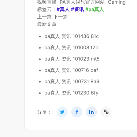
视频直播
PA真人娱乐官方网站
Gaming
标签云：
#真人
#资讯
#pa真人
上一篇
下一篇
最新文章：
pa真人 资讯 101436 81c
pa真人 资讯 101008 t2p
pa真人 资讯 101023 mt5
pa真人 资讯 100716 daf
pa真人 资讯 100731 8a9
pa真人 资讯 101230 6fy
分享：