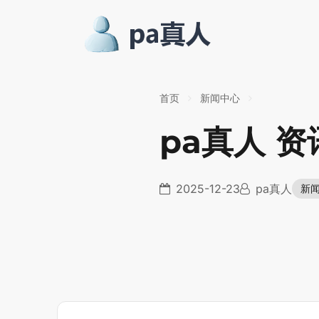
首页
新闻中心
pa真人 资讯
2025-12-23
pa真人
新