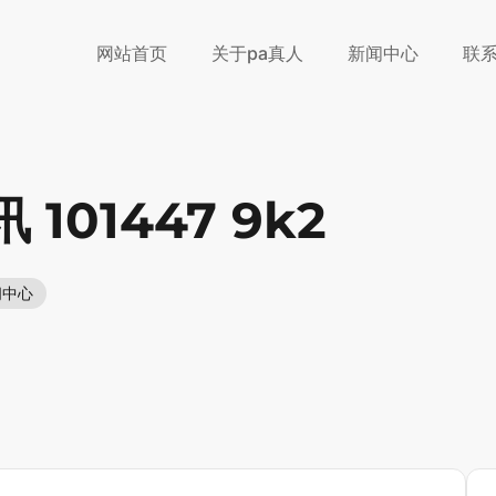
网站首页
关于pa真人
新闻中心
联
 101447 9k2
闻中心