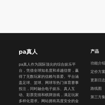
pa真人
产品
功能介
pa真人作为国际顶尖的综合娱乐平
台，凭借全球知名度和卓越信誉，赢
定价方
得了无数玩家的信赖与喜爱。平台涵
更新日
盖足球、篮球、网球等热门体育赛事
路线图
投注，同时融合电子娱乐、真人互
动、彩票竞猜和棋牌游戏，满足玩家
第三方
多样化需求。网站拥有高度安全的金