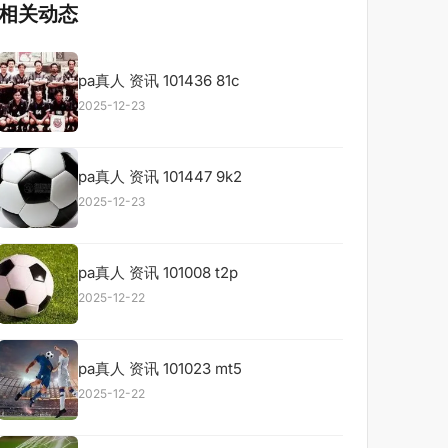
相关动态
pa真人 资讯 101436 81c
2025-12-23
pa真人 资讯 101447 9k2
2025-12-23
pa真人 资讯 101008 t2p
2025-12-22
pa真人 资讯 101023 mt5
2025-12-22