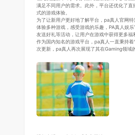
满足不同用户的需求。此外，平台还优化了直
式的游戏体验。
为了让新用户更好地了解平台，pa真人官网
体验多种游戏，感受游戏的乐趣，
PA真人娱
友送好礼等活动，让用户在游戏中获得更多福
作为国内知名的游戏平台，pa真人一直秉持着
次更新，pa真人再次展现了其在Gaming领域