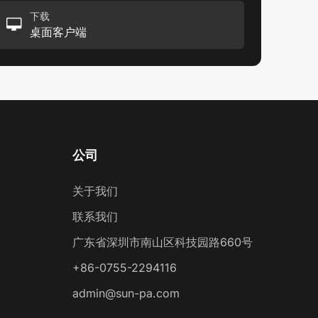
下载
桌面客户端
公司
关于我们
联系我们
广东省深圳市南山区科技园路660号
+86-0755-2294116
admin@sun-pa.com