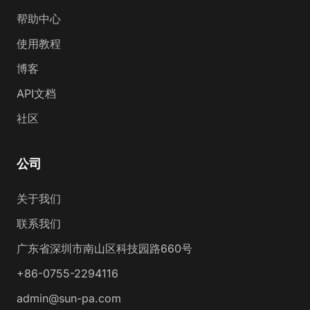
帮助中心
使用教程
博客
API文档
社区
公司
关于我们
联系我们
广东省深圳市南山区科技园路660号
+86-0755-2294116
admin@sun-pa.com