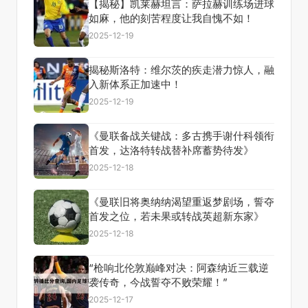
【揭秘】凯莱赫坦言：萨拉赫训练场进球
如麻，他的刻苦程度让我自愧不如！
2025-12-19
揭秘斯洛特：维尔茨的疾走潜力惊人，融
入新体系正加速中！
2025-12-19
《曼联备战关键战：多古携手谢什科领衔
首发，达洛特转战替补席蓄势待发》
2025-12-18
《曼联旧将奥纳纳渴望重返梦剧场，誓夺
首发之位，若未果或转战英超新东家》
2025-12-18
“枪响北伦敦巅峰对决：阿森纳近三载逆
袭传奇，今战誓夺不败荣耀！”
2025-12-17