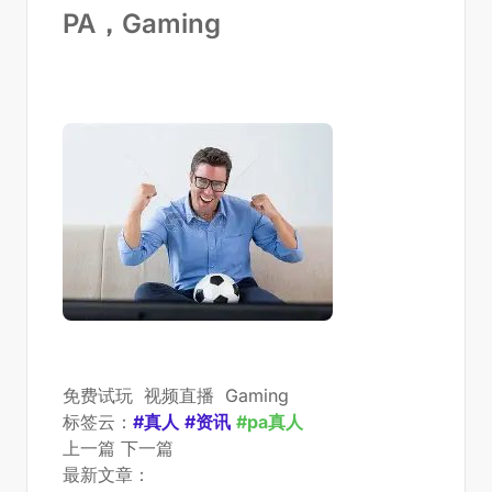
PA，Gaming
免费试玩
视频直播
Gaming
标签云：
#真人
#资讯
#pa真人
上一篇
下一篇
最新文章：