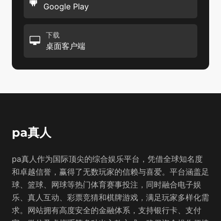
Google Play
下载
桌面客户端
pa真人
pa真人作为国际顶尖的综合娱乐平台，凭借全球知名度
和卓越信誉，赢得了无数玩家的信赖与喜爱。平台涵盖足
球、篮球、网球等热门体育赛事投注，同时融合电子娱
乐、真人互动、彩票竞猜和棋牌游戏，满足玩家多样化需
求。网站拥有高度安全的金融体系，支持银行卡、支付