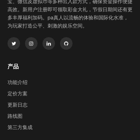
宝、微信及虚拟币等多种出入款方式，确保资金操作便捷
高效。新用户注册即可领取彩金大礼，节假日期间还有更
多丰厚福利加码。pa真人以流畅的体验和国际化水准，
为玩家打造公平、刺激的娱乐空间。
产品
功能介绍
定价方案
更新日志
路线图
第三方集成