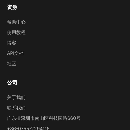
资源
帮助中心
使用教程
博客
API文档
社区
公司
关于我们
联系我们
广东省深圳市南山区科技园路660号
+86-0755-2294116