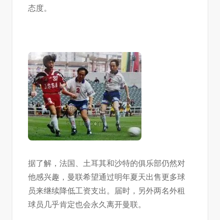
态度。
据了解，法国、土耳其和沙特的俱乐部仍然对
他感兴趣，曼联希望通过明年夏天出售更多球
员来继续降低工资支出。届时，另外两名外租
球员几乎肯定也会永久离开曼联。