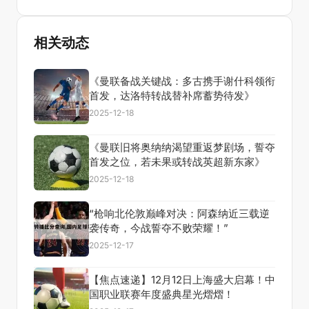
相关动态
《曼联备战关键战：多古携手谢什科领衔
首发，达洛特转战替补席蓄势待发》
2025-12-18
《曼联旧将奥纳纳渴望重返梦剧场，誓夺
首发之位，若未果或转战英超新东家》
2025-12-18
“枪响北伦敦巅峰对决：阿森纳近三载逆
袭传奇，今战誓夺不败荣耀！”
2025-12-17
【焦点速递】12月12日上海盛大启幕！中
国职业联赛年度盛典星光熠熠！