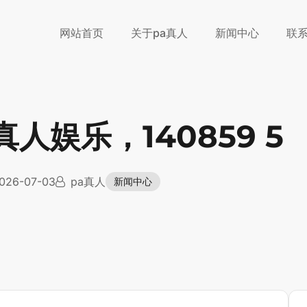
网站首页
关于pa真人
新闻中心
联
真人娱乐，140859 5
6-07-03
pa真人
新闻中心