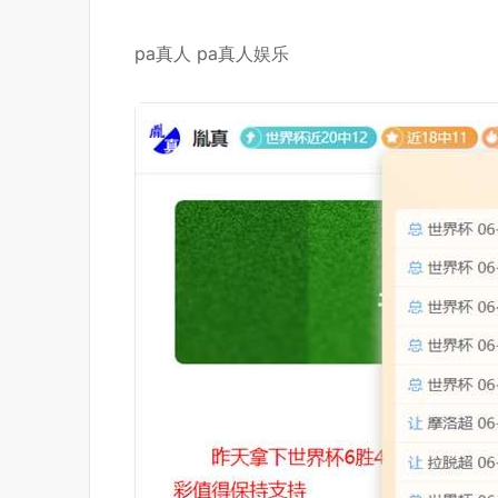
pa真人
pa真人娱乐