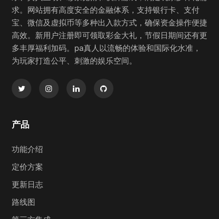
求。网站拥有高度安全的金融体系，支持银行卡、支付
宝、微信及虚拟币等多种出入款方式，确保资金操作便捷
高效。新用户注册即可领取彩金大礼，节假日期间还有更
多丰厚福利加码。pa真人以流畅的体验和国际化水准，
为玩家打造公平、刺激的娱乐空间。
产品
功能介绍
定价方案
更新日志
路线图