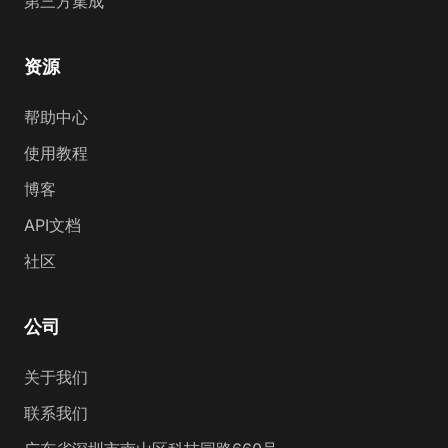
第三方集成
资源
帮助中心
使用教程
博客
API文档
社区
公司
关于我们
联系我们