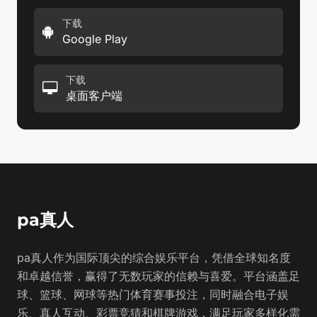
下载
Google Play
下载
桌面客户端
pa真人
pa真人作为国际顶尖的综合娱乐平台，凭借全球知名度
和卓越信誉，赢得了无数玩家的信赖与喜爱。平台涵盖足
球、篮球、网球等热门体育赛事投注，同时融合电子娱
乐、真人互动、彩票竞猜和棋牌游戏，满足玩家多样化需