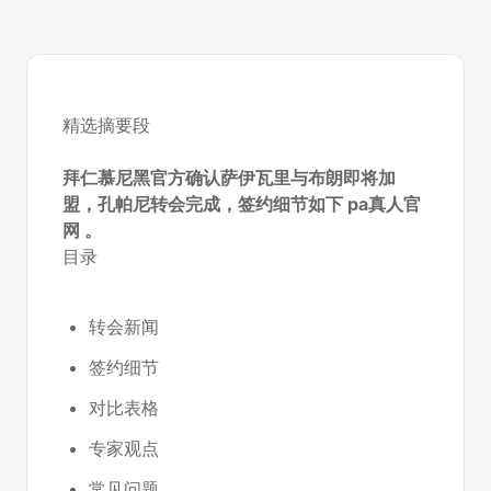
精选摘要段
拜仁慕尼黑官方确认萨伊瓦里与布朗即将加
盟，孔帕尼转会完成，签约细节如下
pa真人官
网
。
目录
转会新闻
签约细节
对比表格
专家观点
常见问题