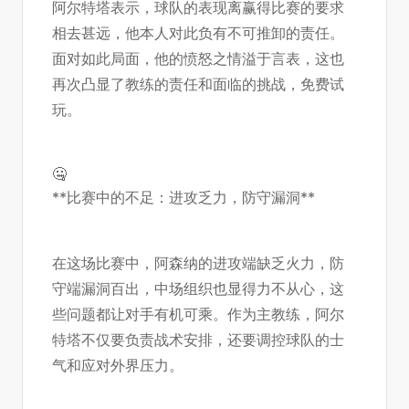
阿尔特塔表示，球队的表现离赢得比赛的要求
相去甚远，他本人对此负有不可推卸的责任。
面对如此局面，他的愤怒之情溢于言表，这也
再次凸显了教练的责任和面临的挑战，
免费试
玩
。
🤐
**比赛中的不足：进攻乏力，防守漏洞**
在这场比赛中，阿森纳的进攻端缺乏火力，防
守端漏洞百出，中场组织也显得力不从心，这
些问题都让对手有机可乘。作为主教练，阿尔
特塔不仅要负责战术安排，还要调控球队的士
气和应对外界压力。