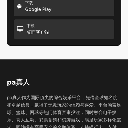
下载
Google Play
下载
桌面客户端
pa真人
pa真人作为国际顶尖的综合娱乐平台，凭借全球知名度
和卓越信誉，赢得了无数玩家的信赖与喜爱。平台涵盖足
球、篮球、网球等热门体育赛事投注，同时融合电子娱
乐、真人互动、彩票竞猜和棋牌游戏，满足玩家多样化需
求。网站拥有高度安全的金融体系，支持银行卡、支付