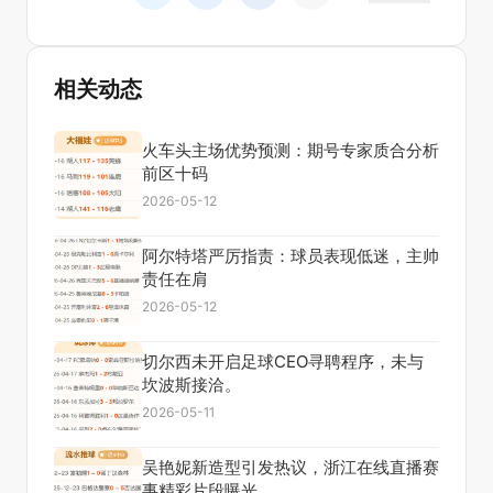
相关动态
火车头主场优势预测：期号专家质合分析
前区十码
2026-05-12
阿尔特塔严厉指责：球员表现低迷，主帅
责任在肩
2026-05-12
切尔西未开启足球CEO寻聘程序，未与
坎波斯接洽。
2026-05-11
吴艳妮新造型引发热议，浙江在线直播赛
事精彩片段曝光