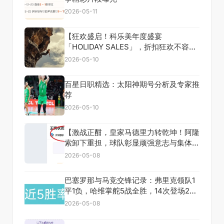
2026-05-11
【狂欢盛启！科乐美年度盛宴
「HOLIDAY SALES」，折扣狂欢不容错
过！】
2026-05-10
百星日职精选：太阳神期号分析及专家推
荐
2026-05-10
【激战正酣，皇家马德里力转乾坤！阿隆
索卸下重担，球队彰显顽强意志与集体魅
力】
2026-05-08
巴塞罗那与马竞交锋记录：弗里克领队1
平1负，哈维掌舵5战全胜，14次登场28
次互动
2026-05-08