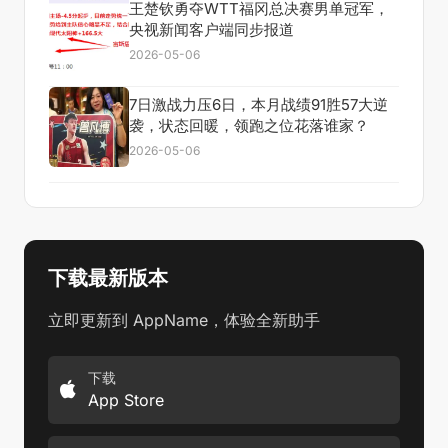
王楚钦勇夺WTT福冈总决赛男单冠军，
央视新闻客户端同步报道
2026-05-06
7日激战力压6日，本月战绩91胜57大逆
袭，状态回暖，领跑之位花落谁家？
2026-05-06
下载最新版本
立即更新到 AppName，体验全新助手
下载
App Store