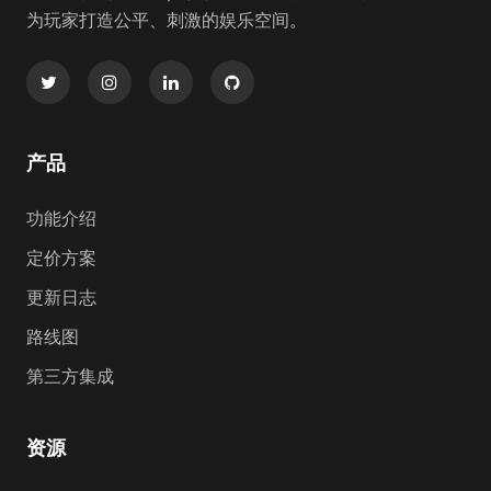
为玩家打造公平、刺激的娱乐空间。
产品
功能介绍
定价方案
更新日志
路线图
第三方集成
资源