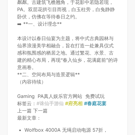
粼粼。古建筑飞檐翘角，于花影中若隐若现，
PA
。双层花拱引目而视，白玉柱旁，白兔静静
卧伏，仿佛在等待春日之约。
➡️ **一、设计理念**
本设计以春日仙宴为主题，将中式古典园林与
仙界浪漫美学相融合，旨在打造一处兼具仪式
感和氛围感的栖居之地。通过繁花、水景、古
建的精心布局，再现“春入仙乡，花满庭前”的诗
意画卷。
**二、空间布局与造景逻辑**
（内容待续）
Gaming
PA真人娱乐官方网站
免费试玩
标签云：
#诛仙手游仙
#府亮相
#春庭花宴
上一篇
下一篇
最新文章：
Wolfbox 4000A 无绳启动电源 57折，