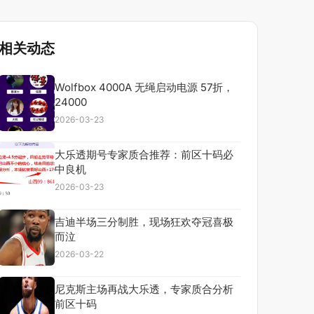
相关动态
Wolfbox 4000A 无绳启动电源 57折，
24000
2026-03-23
大乐透期号专家质合推荐：前区十码必
中良机
2026-03-23
吉迪半场三分制胜，现场狂欢夺冠喜极
而泣
2026-03-22
尼克斯主场再战大乐透，专家质合分析
前区十码