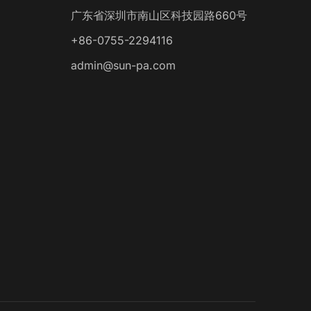
广东省深圳市南山区科技园路660号
+86-0755-2294116
admin@sun-pa.com