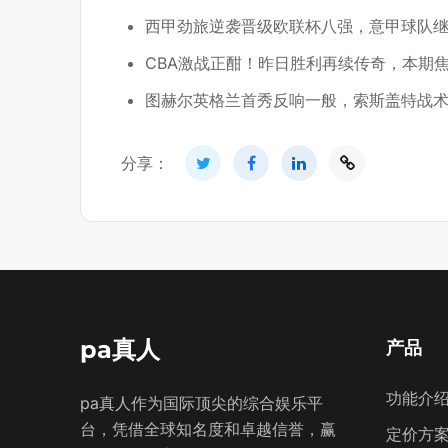
西甲劲旅逆袭晋级欧联杯八强，意甲球队
CBA激战正酣！昨日胜利再续传奇，本期
图赫尔英格兰首秀反响一般，索斯盖特战
分享：
pa真人
产品
功能介
pa真人作为国际顶尖的综合娱乐平
台，凭借全球知名度和卓越信誉，赢
定价方