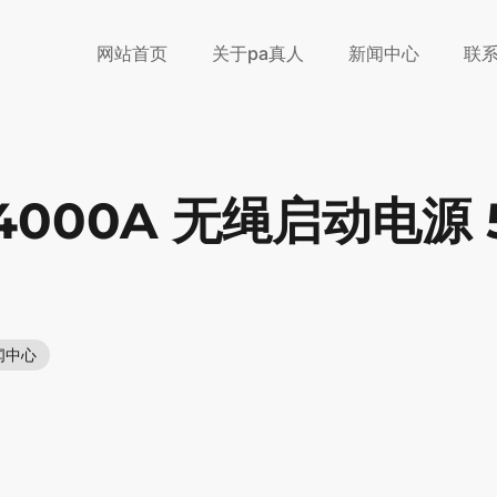
网站首页
关于pa真人
新闻中心
联
x 4000A 无绳启动电源
闻中心