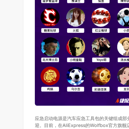
应急启动电源是汽车应急工具包的关键组成部
迎。目前，在AliExpress的Wolfbox官方