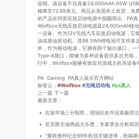
促销。该设备不仅具备24,000mAh 65W U
格降至73.69美元。商品从美国本土发货，免费
的产品在同类应急启动电源中脱颖而出，
PA
Wolfbox无线应急启动电源及24,000m
一设备。作为12V无线汽车应急启动电源，它能
油或柴油发动机。其88.5Wh锂电池可支持
外，作为移动电源，它拥有两个输出接口，一个65W
Type-A接口，能够为多种设备提供多次充电，
行中，Wolfbox能够有效应对游戏主机等设
PA
Gaming
PA真人娱乐官方网站
标签云：
#Wolfbox
#无绳启动电
#pa真人
上一篇
下一篇
最新文章：
吉迪半场三分制胜，现场狂欢夺冠喜极而
尼克斯主场再战大乐透，专家质合分析前
“曼联推特纪念99年欧冠关键进球，祝福谢