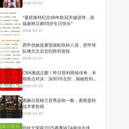
2026-03-22
“曼联推特纪念99年欧冠关键进球，祝
福谢林汉姆59岁生日快乐”
2026-03-21
西甲劲旅逆袭晋级欧联杯八强，意甲球
队继尤文后尝到胜利喜悦
2026-03-21
CBA激战正酣！昨日胜利再续传奇，本
期焦点对决：深圳VS北控，揭秘胜利密
码！
2026-03-20
图赫尔英格兰首秀反响一般，索斯盖特
战术更抢镜
2026-03-20
郑钦文荣获2025赛季WTA最佳击球