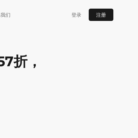
系我们
登录
注册
 57折，