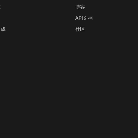
志
博客
API文档
集成
社区