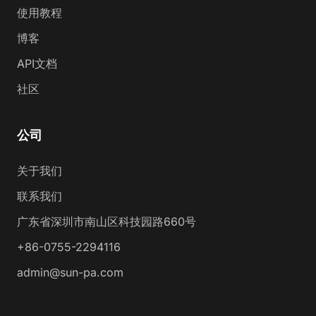
使用教程
博客
API文档
社区
公司
关于我们
联系我们
广东省深圳市南山区科技园路660号
+86-0755-2294116
admin@sun-pa.com