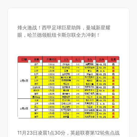
烽火激战！西甲足球巨星助阵，曼城新星耀
眼，哈兰德领航纽卡斯尔联全力冲刺！
11月23日凌晨1点30分，英超联赛第12轮焦点战