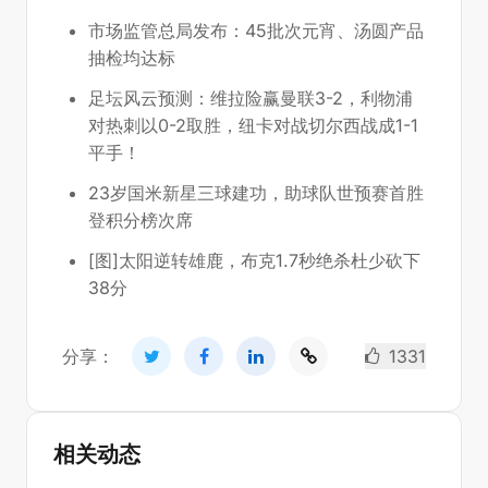
市场监管总局发布：45批次元宵、汤圆产品
抽检均达标
足坛风云预测：维拉险赢曼联3-2，利物浦
对热刺以0-2取胜，纽卡对战切尔西战成1-1
平手！
23岁国米新星三球建功，助球队世预赛首胜
登积分榜次席
[图]太阳逆转雄鹿，布克1.7秒绝杀杜少砍下
38分
分享：
1331
相关动态