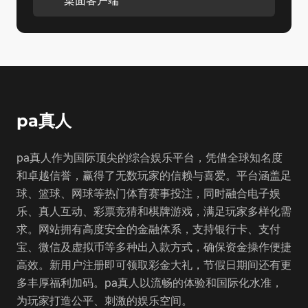
pa真人
pa真人作为国际顶尖的综合娱乐平台，凭借全球知名度
和卓越信誉，赢得了无数玩家的信赖与喜爱。平台涵盖足
球、篮球、网球等热门体育赛事投注，同时融合电子娱
乐、真人互动、彩票竞猜和棋牌游戏，满足玩家多样化需
求。网站拥有高度安全的金融体系，支持银行卡、支付
宝、微信及虚拟币等多种出入款方式，确保资金操作便捷
高效。新用户注册即可领取彩金大礼，节假日期间还有更
多丰厚福利加码。pa真人以流畅的体验和国际化水准，
为玩家打造公平、刺激的娱乐空间。