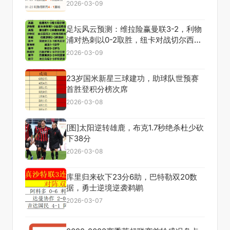
2026-03-09
足坛风云预测：维拉险赢曼联3-2，利物
浦对热刺以0-2取胜，纽卡对战切尔西战
成1-1平手！
2026-03-09
23岁国米新星三球建功，助球队世预赛
首胜登积分榜次席
2026-03-08
[图]太阳逆转雄鹿，布克1.7秒绝杀杜少砍
下38分
2026-03-08
库里归来砍下23分6助，巴特勒双20数
据，勇士逆境逆袭鹈鹕
2026-03-07