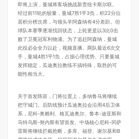
即将上演，曼城将客场挑战新贵纽卡斯尔联。
经过前11轮的较量，曼城7胜1平3负，积22分位
居积分榜次席，与领头羊阿森纳有4分差距。但
球队本赛季逐渐找回状态，上轮更是以3比0击
败了卫冕冠军利物浦。为了追赶阿森纳，曼城
此役必会全力以赴，
视频直播
。两队最近6次交
手，曼城4胜1平1负，占据心理优势。只要曼城
发挥稳定，瓜迪奥拉教练不搞特殊，取胜的可
能性相当大。
关于首发阵容，门将位置上，多纳鲁马将继续
把守城门。后防线预计瓜迪奥拉会沿用4后卫体
系，尼科-奥赖利、格瓦迪奥尔、鲁本-迪亚斯和
马特乌斯-努内斯有望首发。中场核心尼科-冈萨
雷斯将继续拦截抢断，多库、福登、谢尔基和B