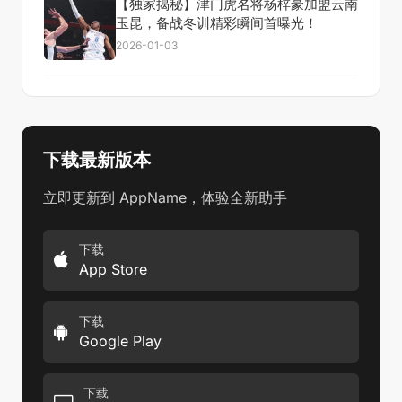
【独家揭秘】津门虎名将杨梓豪加盟云南
玉昆，备战冬训精彩瞬间首曝光！
2026-01-03
下载最新版本
立即更新到 AppName，体验全新助手
下载
App Store
下载
Google Play
下载