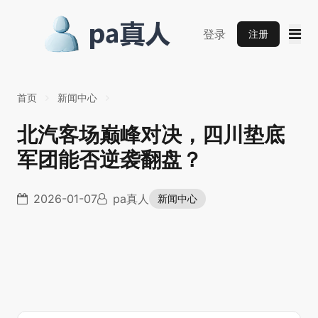
登录
注册
首页
新闻中心
北汽客场巅峰对决，四川垫底
军团能否逆袭翻盘？
2026-01-07
pa真人
新闻中心