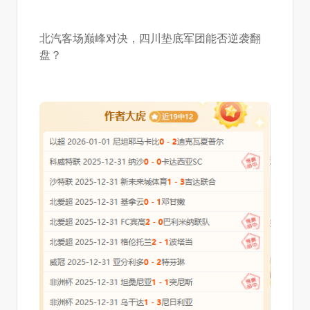
北汽客场巅峰对决，四川垫底军团能否逆袭翻
盘？