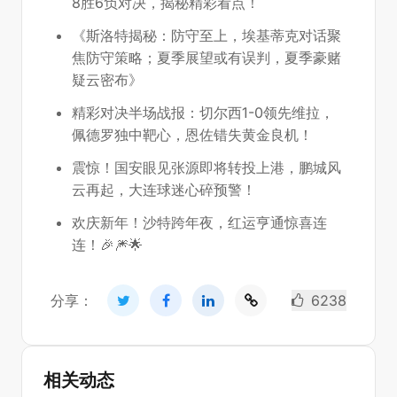
8胜6负对决，揭秘精彩看点！
《斯洛特揭秘：防守至上，埃基蒂克对话聚
焦防守策略；夏季展望或有误判，夏季豪赌
疑云密布》
精彩对决半场战报：切尔西1-0领先维拉，
佩德罗独中靶心，恩佐错失黄金良机！
震惊！国安眼见张源即将转投上港，鹏城风
云再起，大连球迷心碎预警！
欢庆新年！沙特跨年夜，红运亨通惊喜连
连！🎉🎆🌟
分享：
6238
相关动态