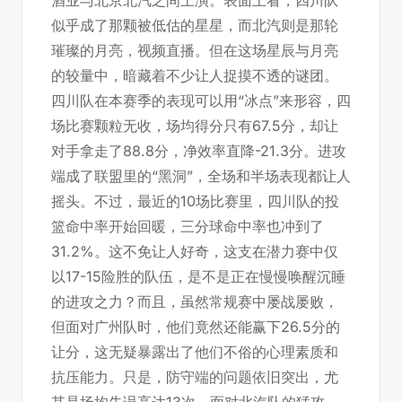
似乎成了那颗被低估的星星，而北汽则是那轮
璀璨的月亮，
视频直播
。但在这场星辰与月亮
的较量中，暗藏着不少让人捉摸不透的谜团。
四川队在本赛季的表现可以用“冰点”来形容，四
场比赛颗粒无收，场均得分只有67.5分，却让
对手拿走了88.8分，净效率直降-21.3分。进攻
端成了联盟里的“黑洞”，全场和半场表现都让人
摇头。不过，最近的10场比赛里，四川队的投
篮命中率开始回暖，三分球命中率也冲到了
31.2%。这不免让人好奇，这支在潜力赛中仅
以17-15险胜的队伍，是不是正在慢慢唤醒沉睡
的进攻之力？而且，虽然常规赛中屡战屡败，
但面对广州队时，他们竟然还能赢下26.5分的
让分，这无疑暴露出了他们不俗的心理素质和
抗压能力。只是，防守端的问题依旧突出，尤
其是场均失误高达13次，面对北汽队的猛攻，