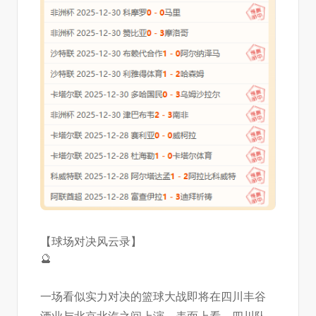
【球场对决风云录】
🔮
一场看似实力对决的篮球大战即将在四川丰谷
酒业与北京北汽之间上演。表面上看，四川队