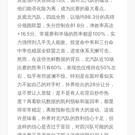
他们能否化险为夷，成为比赛的最大看点。
反观北汽队，四战全胜，以场均98.3分的高得
分领跑联盟，失分控制在81.8分，净效率高达
+16.5分。常规赛和半场的胜率都是100%，实
力强悍到几乎无人能敌。投篮命中率和三分命
中率也稳居全联盟之首，进攻体系无懈可击。
然而，在这些光鲜数据的背后，北汽队近10场
比赛的胜率只有60%，表现也仅维持在50%左
右，似乎有些波澜不惊。特别是在面对看似实
力不如自己的对手时，外界给出的26分让分，
这不禁让人质疑：是不是有人在背后炒作热
度？再看欧玩数据的凯利指标和返回率，都显
得非常稳定，离散指标也没有大的波动。这或
许意味着，外界对北汽队的胜利信心十足，但
这样的信心是否过于盲目，对四川队可能的反
弹力量又是否低估了呢？这值得我们深入探