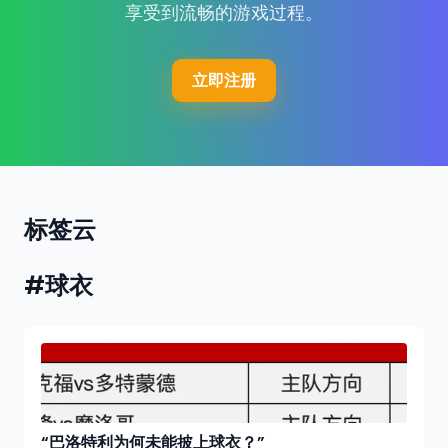
享受到流畅的游戏过程。
立即注册
标签云
#球衣
“巴洛特利为何未能披上球衣？”