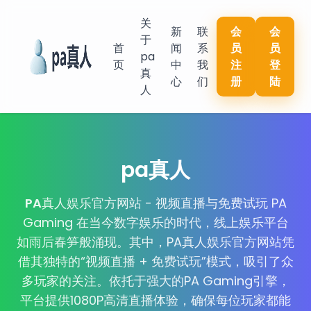
关
新
联
会
会
于
首
闻
系
员
员
pa
页
中
我
注
登
真
心
们
册
陆
人
pa真人
PA
真人娱乐官方网站 - 视频直播与免费试玩 PA
Gaming 在当今数字娱乐的时代，线上娱乐平台
如雨后春笋般涌现。其中，PA真人娱乐官方网站凭
借其独特的“视频直播 + 免费试玩”模式，吸引了众
多玩家的关注。依托于强大的PA Gaming引擎，
平台提供1080P高清直播体验，确保每位玩家都能