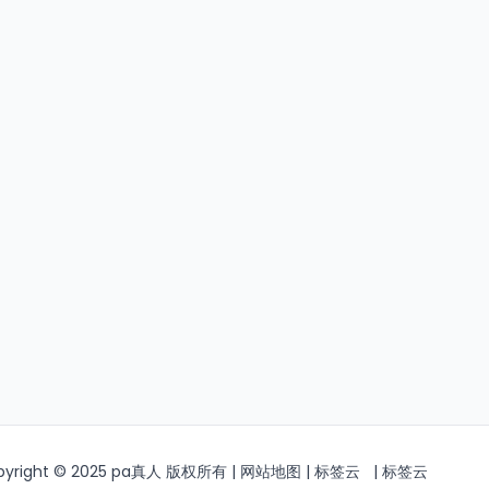
yright © 2025
pa真人
版权所有 |
网站地图
|
标签云
|
标签云