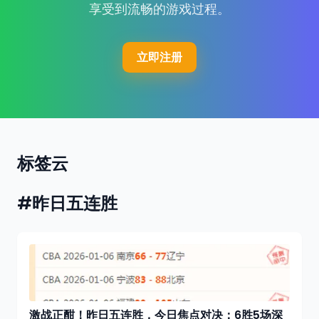
享受到流畅的游戏过程。
立即注册
标签云
#昨日五连胜
激战正酣！昨日五连胜，今日焦点对决：6胜5场深