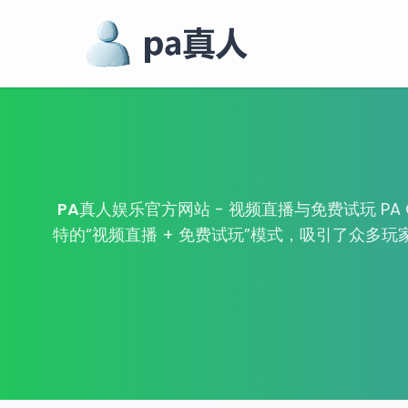
PA
真人娱乐官方网站 - 视频直播与免费试玩 P
特的“视频直播 + 免费试玩”模式，吸引了众多玩