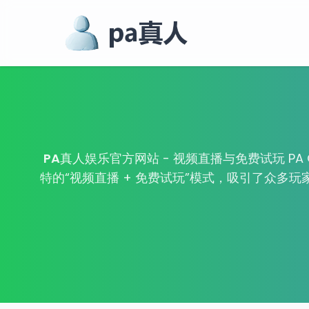
PA
真人娱乐官方网站 - 视频直播与免费试玩 P
特的“视频直播 + 免费试玩”模式，吸引了众多玩