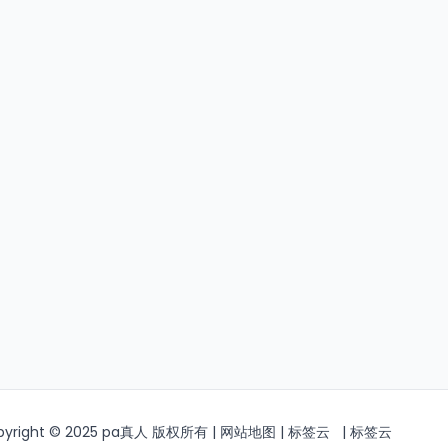
yright © 2025
pa真人
版权所有 |
网站地图
|
标签云
|
标签云