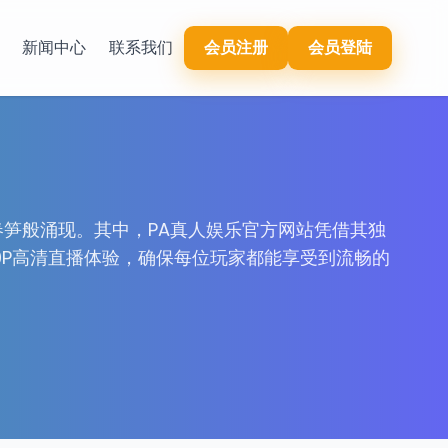
人
新闻中心
联系我们
会员注册
会员登陆
后春笋般涌现。其中，PA真人娱乐官方网站凭借其独
080P高清直播体验，确保每位玩家都能享受到流畅的