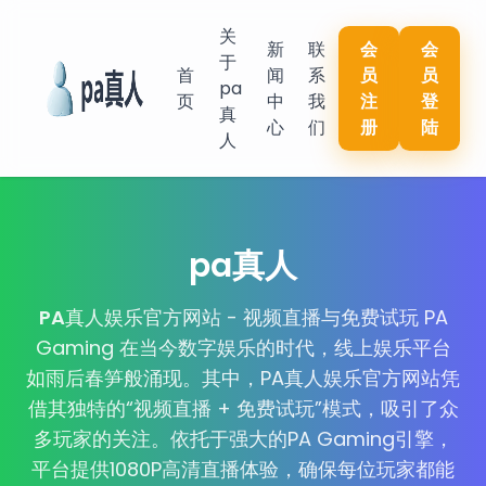
关
新
联
会
会
于
首
闻
系
员
员
pa
页
中
我
注
登
真
心
们
册
陆
人
pa真人
PA
真人娱乐官方网站 - 视频直播与免费试玩 PA
Gaming 在当今数字娱乐的时代，线上娱乐平台
如雨后春笋般涌现。其中，PA真人娱乐官方网站凭
借其独特的“视频直播 + 免费试玩”模式，吸引了众
多玩家的关注。依托于强大的PA Gaming引擎，
平台提供1080P高清直播体验，确保每位玩家都能