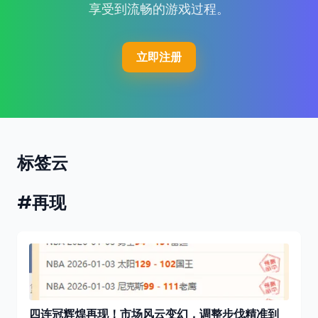
享受到流畅的游戏过程。
立即注册
标签云
#再现
四连冠辉煌再现！市场风云变幻，调整步伐精准到