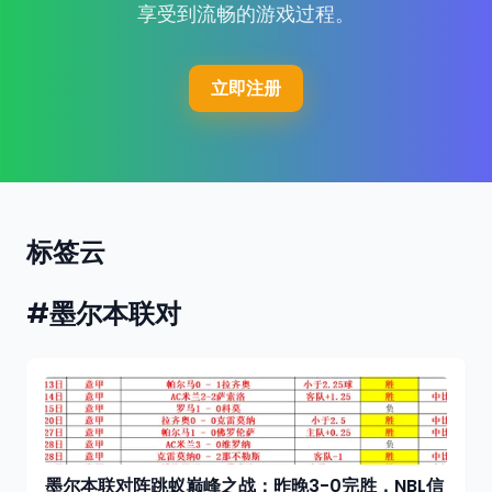
享受到流畅的游戏过程。
立即注册
标签云
#墨尔本联对
墨尔本联对阵跳蚁巅峰之战：昨晚3-0完胜，NBL信