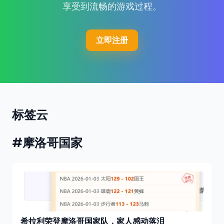
享受到流畅的游戏过程。
立即注册
标签云
#摩洛哥国家
希拉利荣登摩洛哥国家队，家人感动落泪