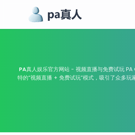
PA
真人娱乐官方网站 - 视频直播与免费试玩 P
特的“视频直播 + 免费试玩”模式，吸引了众多玩