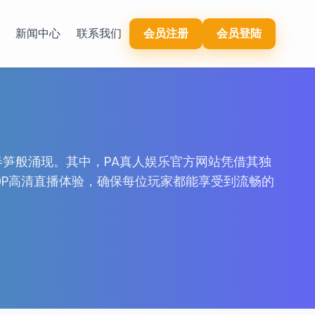
人
新闻中心
联系我们
会员注册
会员登陆
后春笋般涌现。其中，PA真人娱乐官方网站凭借其独
080P高清直播体验，确保每位玩家都能享受到流畅的