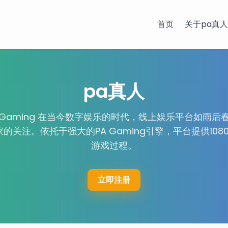
首页
关于pa真
pa真人
A Gaming 在当今数字娱乐的时代，线上娱乐平台如雨
家的关注。依托于强大的PA Gaming引擎，平台提供1
游戏过程。
立即注册