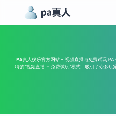
PA
真人娱乐官方网站 - 视频直播与免费试玩 P
特的“视频直播 + 免费试玩”模式，吸引了众多玩