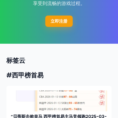
享受到流畅的游戏过程。
立即注册
标签云
#西甲榜首易
“贝蒂斯击败皇马 西甲榜首易主马竞领跑2025-03-