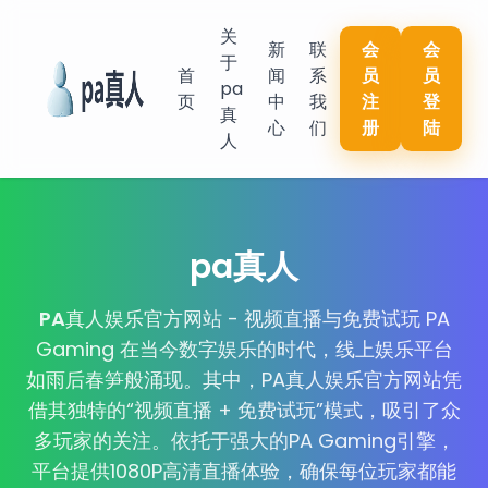
关
新
联
会
会
于
首
闻
系
员
员
pa
页
中
我
注
登
真
心
们
册
陆
人
pa真人
PA
真人娱乐官方网站 - 视频直播与免费试玩 PA
Gaming 在当今数字娱乐的时代，线上娱乐平台
如雨后春笋般涌现。其中，PA真人娱乐官方网站凭
借其独特的“视频直播 + 免费试玩”模式，吸引了众
多玩家的关注。依托于强大的PA Gaming引擎，
平台提供1080P高清直播体验，确保每位玩家都能