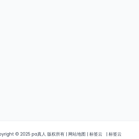
yright © 2025
pa真人
版权所有 |
网站地图
|
标签云
|
标签云