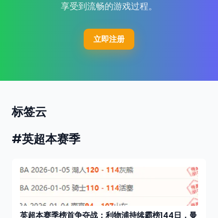
享受到流畅的游戏过程。
立即注册
标签云
#英超本赛季
英超本赛季榜首争夺战：利物浦持续霸榜144日，曼