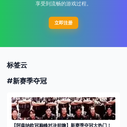
享受到流畅的游戏过程。
立即注册
标签云
#新赛季夺冠
【阿森纳欧冠巅峰对决前瞻】新赛季夺冠大热门！