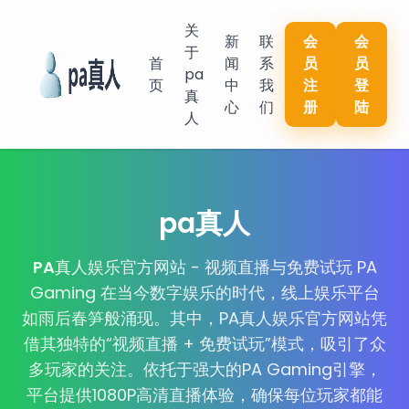
关
新
联
会
会
于
首
闻
系
员
员
pa
页
中
我
注
登
真
心
们
册
陆
人
pa真人
PA
真人娱乐官方网站 - 视频直播与免费试玩 PA
Gaming 在当今数字娱乐的时代，线上娱乐平台
如雨后春笋般涌现。其中，PA真人娱乐官方网站凭
借其独特的“视频直播 + 免费试玩”模式，吸引了众
多玩家的关注。依托于强大的PA Gaming引擎，
平台提供1080P高清直播体验，确保每位玩家都能