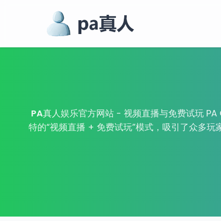
PA
真人娱乐官方网站 - 视频直播与免费试玩 P
特的“视频直播 + 免费试玩”模式，吸引了众多玩