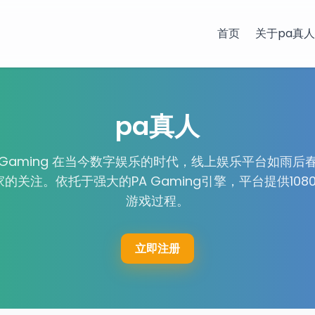
首页
关于pa真
pa真人
A Gaming 在当今数字娱乐的时代，线上娱乐平台如雨
家的关注。依托于强大的PA Gaming引擎，平台提供1
游戏过程。
立即注册