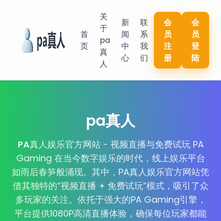
关
新
联
会
会
于
首
闻
系
员
员
pa
页
中
我
注
登
真
心
们
册
陆
人
pa真人
PA
真人娱乐官方网站 - 视频直播与免费试玩 PA
Gaming 在当今数字娱乐的时代，线上娱乐平台
如雨后春笋般涌现。其中，PA真人娱乐官方网站凭
借其独特的“视频直播 + 免费试玩”模式，吸引了众
多玩家的关注。依托于强大的PA Gaming引擎，
平台提供1080P高清直播体验，确保每位玩家都能